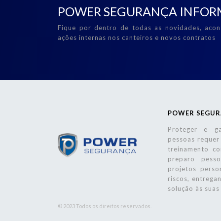
POWER SEGURANÇA INFOR
Fique por dentro de todas as novidades, acon
ações internas nos canteiros e novos contratos
POWER SEGU
Proteger e g
pessoas requer 
treinamento co
preparo pess
projetos perso
riscos, entrega
solução às suas
© 2023 Todos os direitos reservados.