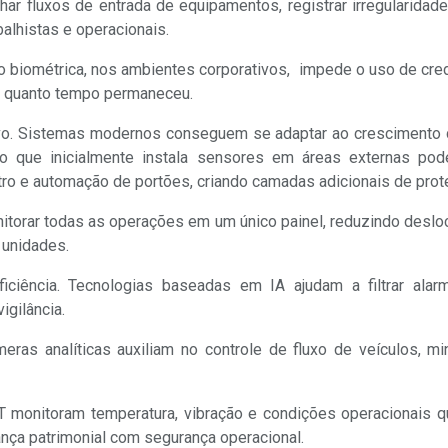
r fluxos de entrada de equipamentos, registrar irregularidad
balhistas e operacionais.
o biométrica, nos ambientes corporativos, impede o uso de cred
e quanto tempo permaneceu.
sivo. Sistemas modernos conseguem se adaptar ao cresciment
 que inicialmente instala sensores em áreas externas pode,
etro e automação de portões, criando camadas adicionais de pr
itorar todas as operações em um único painel, reduzindo desl
 unidades.
ciência. Tecnologias baseadas em IA ajudam a filtrar alarm
igilância.
ras analíticas auxiliam no controle de fluxo de veículos, m
IoT monitoram temperatura, vibração e condições operacionais 
ça patrimonial com segurança operacional.