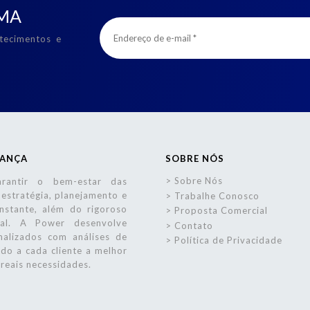
MA
tecimentos e
RANÇA
SOBRE NÓS
Sobre Nós
arantir o bem-estar das
estratégia, planejamento e
Trabalhe Conosco
nstante, além do rigoroso
Proposta Comercial
oal. A Power desenvolve
Contato
nalizados com análises de
Política de Privacidade
ndo a cada cliente a melhor
 reais necessidades.